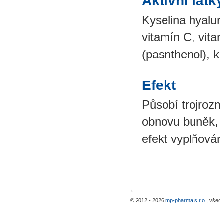
Aktivní látk
Kyselina hyalur
vitamín C, vit
(pasnthenol), k
Efekt
Působí trojroz
obnovu buněk, 
efekt vyplňová
© 2012 - 2026
mp-pharma s.r.o.
, vše