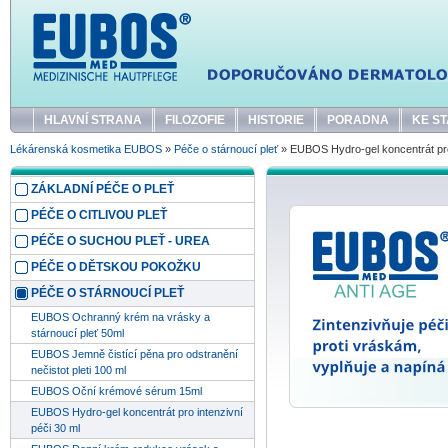
HLAVNÍ STRANA
FILOZOFIE
HISTORIE
PORADNA
KE ST
Lékárenská kosmetika EUBOS
»
Péče o stárnoucí pleť
» EUBOS Hydro-gel koncentrát pro 
ZÁKLADNÍ PÉČE O PLEŤ
PÉČE O CITLIVOU PLEŤ
PÉČE O SUCHOU PLEŤ - UREA
PÉČE O DĚTSKOU POKOŽKU
PÉČE O STÁRNOUCÍ PLEŤ
EUBOS Ochranný krém na vrásky a
stárnoucí pleť 50ml
EUBOS Jemně čistící pěna pro odstranění
nečistot pleti 100 ml
EUBOS Oční krémové sérum 15ml
EUBOS Hydro-gel koncentrát pro intenzivní
péči 30 ml