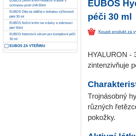
EUBOS Hydr
EUBOS Denní krém-redukce vrásek s
ochranou proti UVA 50ml
EUBOS Olej na obličej s bohatou výživností
péči 30 ml
pleti 30 ml
EUBOS Noční krém na vrásky a stárnoucí
pleť 50ml
Koupit produkt za 
EUBOS Intenzivní sérum pro komplexní péči
30 ml
EUBOS ZA VTEŘINU
HYALURON - 3
zintenzivňuje 
Charakteris
Trojnásobný hy
různých řetězc
pokožky.