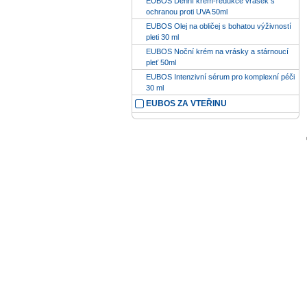
EUBOS Denní krém-redukce vrásek s
ochranou proti UVA 50ml
EUBOS Olej na obličej s bohatou výživností
pleti 30 ml
EUBOS Noční krém na vrásky a stárnoucí
pleť 50ml
EUBOS Intenzivní sérum pro komplexní péči
30 ml
EUBOS ZA VTEŘINU