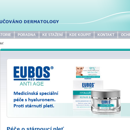
STORIE
PORADNA
KE STAŽENÍ
KDE KOUPIT
KONTAKT
OCH
leť
Péče o stárnoucí pleť