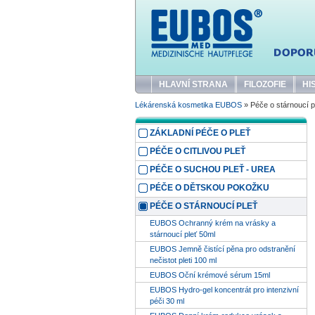
HLAVNÍ STRANA
FILOZOFIE
HI
Lékárenská kosmetika EUBOS
» Péče o stárnoucí p
ZÁKLADNÍ PÉČE O PLEŤ
PÉČE O CITLIVOU PLEŤ
PÉČE O SUCHOU PLEŤ - UREA
PÉČE O DĚTSKOU POKOŽKU
PÉČE O STÁRNOUCÍ PLEŤ
EUBOS Ochranný krém na vrásky a
stárnoucí pleť 50ml
EUBOS Jemně čistící pěna pro odstranění
nečistot pleti 100 ml
EUBOS Oční krémové sérum 15ml
EUBOS Hydro-gel koncentrát pro intenzivní
péči 30 ml