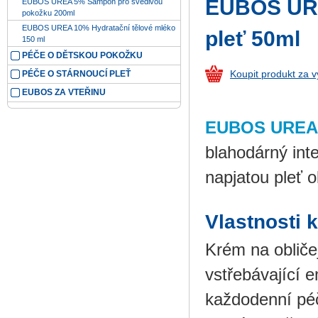
EUBOS URE
EUBOS UREA 5% Šampón pro svědivou
pokožku 200ml
EUBOS UREA 10% Hydratační tělové mléko
pleť 50ml
150 ml
PÉČE O DĚTSKOU POKOŽKU
PÉČE O STÁRNOUCÍ PLEŤ
Koupit produkt za 
EUBOS ZA VTEŘINU
EUBOS UREA 5
blahodárný int
napjatou pleť o
Vlastnosti 
Krém na obličej
vstřebávající 
každodenní péč