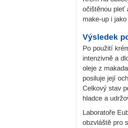
očištěnou pleť
make-up i jako
Výsledek po
Po použití kré
intenzivně a d
oleje z makada
posiluje její oc
Celkový stav p
hladce a udržo
Laboratoře Eub
obzvláště pro 