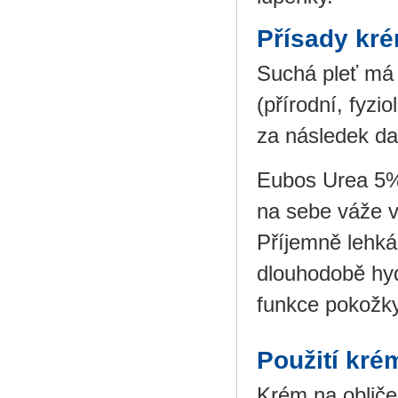
Přísady kré
Suchá pleť má
(přírodní, fyzi
za následek da
Eubos Urea 5% 
na sebe váže v
Příjemně lehká
dlouhodobě hyd
funkce pokožky
Použití kré
Krém na obličej