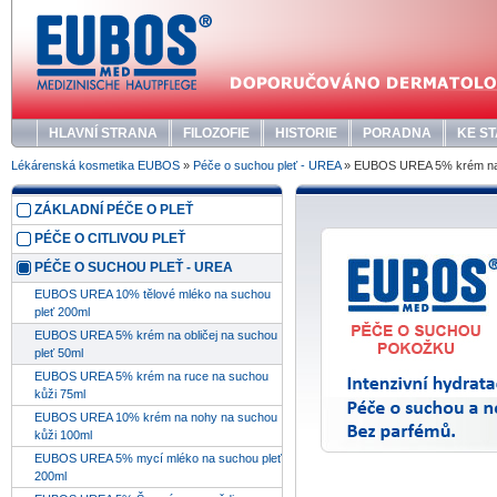
HLAVNÍ STRANA
FILOZOFIE
HISTORIE
PORADNA
KE ST
Lékárenská kosmetika EUBOS
»
Péče o suchou pleť - UREA
» EUBOS UREA 5% krém na o
ZÁKLADNÍ PÉČE O PLEŤ
PÉČE O CITLIVOU PLEŤ
PÉČE O SUCHOU PLEŤ - UREA
EUBOS UREA 10% tělové mléko na suchou
pleť 200ml
EUBOS UREA 5% krém na obličej na suchou
pleť 50ml
EUBOS UREA 5% krém na ruce na suchou
kůži 75ml
EUBOS UREA 10% krém na nohy na suchou
kůži 100ml
EUBOS UREA 5% mycí mléko na suchou pleť
200ml