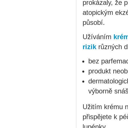
prokázaly, že 
atopickým ekzé
působí.
Užíváním
krém
rizik
různých 
bez parfemac
produkt neobs
dermatologick
výborně snáš
Užitím krému 
přispějete k p
lupénky.