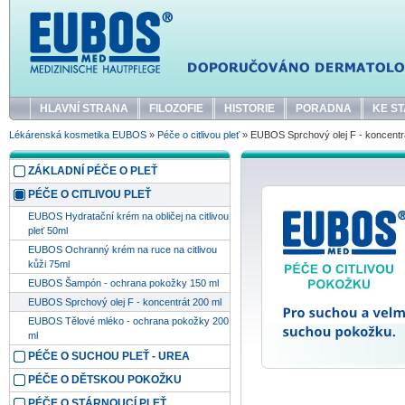
HLAVNÍ STRANA
FILOZOFIE
HISTORIE
PORADNA
KE ST
Lékárenská kosmetika EUBOS
»
Péče o citlivou pleť
» EUBOS Sprchový olej F - koncentr
ZÁKLADNÍ PÉČE O PLEŤ
PÉČE O CITLIVOU PLEŤ
EUBOS Hydratační krém na obličej na citlivou
pleť 50ml
EUBOS Ochranný krém na ruce na citlivou
kůži 75ml
EUBOS Šampón - ochrana pokožky 150 ml
EUBOS Sprchový olej F - koncentrát 200 ml
EUBOS Tělové mléko - ochrana pokožky 200
ml
PÉČE O SUCHOU PLEŤ - UREA
PÉČE O DĚTSKOU POKOŽKU
PÉČE O STÁRNOUCÍ PLEŤ