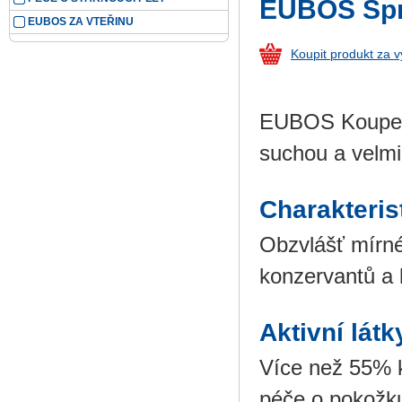
EUBOS Sprc
EUBOS ZA VTEŘINU
Koupit produkt za 
EUBOS Koupelov
suchou a velm
Charakteris
Obzvlášť mírné
konzervantů a 
Aktivní látk
Více než 55% k
péče o pokožku,