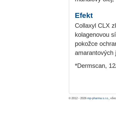
Efekt
Collaxyl CLX z
kolagenovou sí
pokožce ochrann
amarantových j
*Dermscan, 12
© 2012 - 2026
mp-pharma s.r.o.
, vše