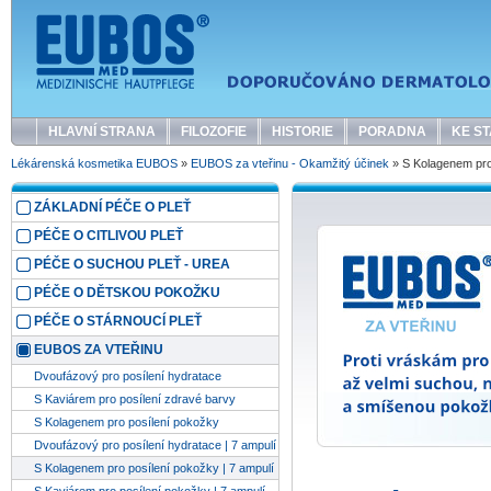
HLAVNÍ STRANA
FILOZOFIE
HISTORIE
PORADNA
KE ST
Lékárenská kosmetika EUBOS
»
EUBOS za vteřinu - Okamžitý účinek
» S Kolagenem pro 
ZÁKLADNÍ PÉČE O PLEŤ
PÉČE O CITLIVOU PLEŤ
PÉČE O SUCHOU PLEŤ - UREA
PÉČE O DĚTSKOU POKOŽKU
PÉČE O STÁRNOUCÍ PLEŤ
EUBOS ZA VTEŘINU
Dvoufázový pro posílení hydratace
S Kaviárem pro posílení zdravé barvy
S Kolagenem pro posílení pokožky
Dvoufázový pro posílení hydratace | 7 ampulí
S Kolagenem pro posílení pokožky | 7 ampulí