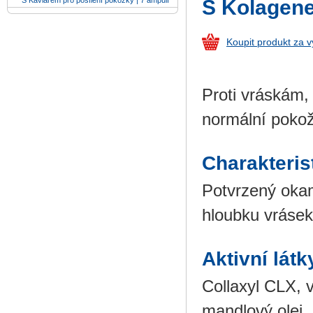
S Kaviárem pro posílení pokožky | 7 ampulí
S Kolagene
Koupit produkt za 
Proti vráskám,
normální pokož
Charakteris
Potvrzený okam
hloubku vrásek
Aktivní látk
Collaxyl CLX, 
mandlový olej, 